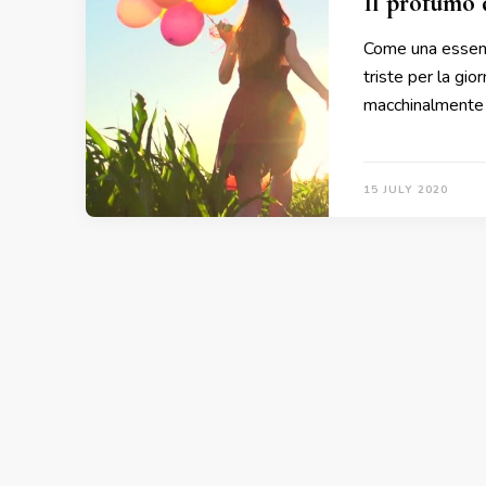
Il profumo d
Come una essenz
triste per la gi
macchinalmente a
15 JULY 2020