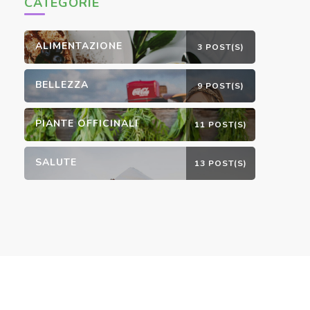
CATEGORIE
ALIMENTAZIONE
3 POST(S)
BELLEZZA
9 POST(S)
PIANTE OFFICINALI
11 POST(S)
SALUTE
13 POST(S)