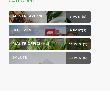
CATEGORIE
ALIMENTAZIONE
3 POST(S)
BELLEZZA
9 POST(S)
PIANTE OFFICINALI
11 POST(S)
SALUTE
13 POST(S)