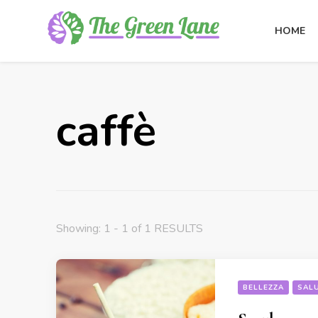
HOME
The Green Lane
Health, nutrition, beauty, medicinal plants
caffè
Showing: 1 - 1 of 1 RESULTS
BELLEZZA
SAL