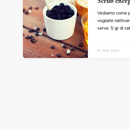
Scrub energ
Vediamo come pre
vogliate riattiva
serve: 5 gr di ca
27 MAY 2020